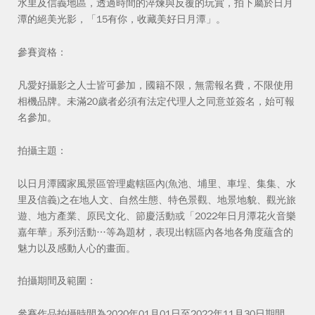
水里及信義地區，透過時間的淬煉與反覆的玩賞，拍下屬於日月
潭的絕美光影，「15有你，收藏美好日月潭」。
+886-4-22956649
service@fapda.com
406505 台中市北屯區文
參賽資格：
凡愛好攝影之人士皆可參加，國籍不限，無需報名費，不限使用
相機品牌。未滿20歲者必須有法定代理人之同意並簽名，始可報
名參加。
拍攝主題：
以日月潭國家風景區管理處轄區內(魚池、埔里、車埕、集集、水
里及信義)之在地人文、自然生態、特色景觀、地景地貌、觀光旅
遊、地方產業、原民文化、節慶活動或「2022年日月潭花火音樂
嘉年華」系列活動…等為題材，表現出轄區內各地各角度蘊含的
魅力以及感動人心的畫面。
拍攝期間及範圍：
參賽作品拍攝時間為2020年01月01日至2022年11月30日期間。