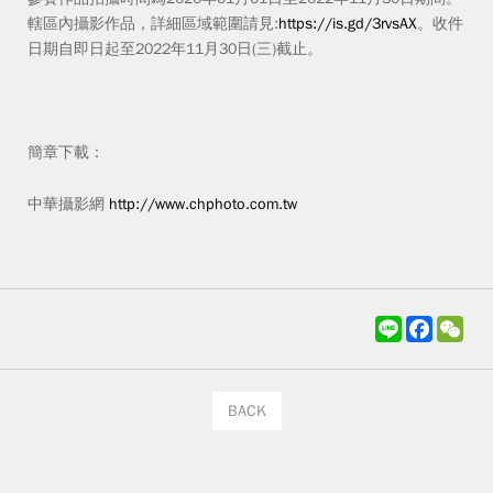
轄區內攝影作品，詳細區域範圍請見:
https://is.gd/3rvsAX
。收件
日期自即日起至2022年11月30日(三)截止。
簡章下載：
中華攝影網
http://www.chphoto.com.tw
L
F
W
i
a
e
n
c
C
e
e
h
b
a
BACK
o
t
o
k