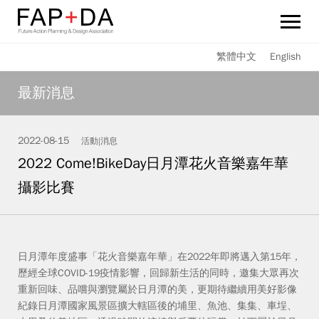
旋之恆 FAP+DA
繁體中文
English
最新消息
最新消息
持続可能性報告書
2022-08-15
活動|消息
サービス
2022 Come!BikeDay日月潭花火音樂嘉年華
メンバー
攝影比賽
重要實績
日月潭年度盛事「花火音樂嘉年華」在2022年即將邁入第15年，
友好連結
歷經全球COVID-19疫情影響，回歸新生活的同時，邀集大眾再次
重新回味、品嚐與瀏覽屬於日月潭的美，更期待繼續用美好影像
お問い合わせ
紀錄日月潭國家風景區擴大轄區後的埔里、魚池、集集、車埕、