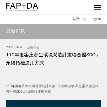
旋之恆 FAP+DA
繁體中文
English
最新消息
最新消息
持続可能性報告書
2021-01-28
活動|消息
サービス
110年度客庄創生環境營造計畫聯合國SDGs
メンバー
永續指標運用方式
重要實績
110年度客庄創生環境營造計畫第二階段申請作業提案審議規格
友好連結
聯合國SDGs永續指標運用方式
お問い合わせ