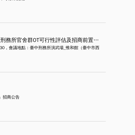
「大屯郡役所、臺中州廳附屬建築群暨臺中刑務所官舍群OT可行性評估及招商前置作業規劃」公聽會
-15：30，會議地點：臺中刑務所演武場_惟和館（臺中市西
」招商公告